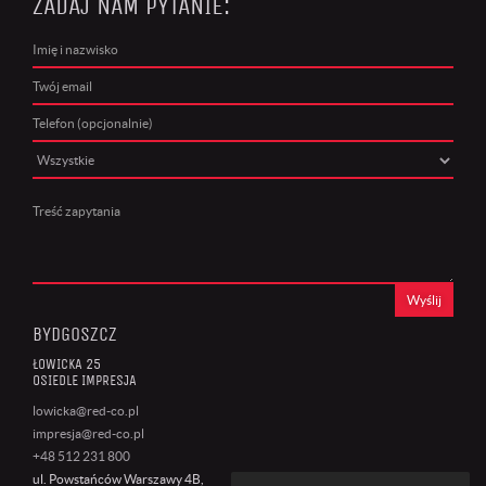
ZADAJ NAM PYTANIE:
Wyślij
BYDGOSZCZ
ŁOWICKA 25
OSIEDLE IMPRESJA
lowicka@red-co.pl
impresja@red-co.pl
+48 512 231 800
ul. Powstańców Warszawy 4B,